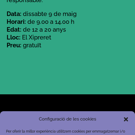
responsable.
Data:
dissabte 9 de maig
Horari:
de 9.00 a 14.00 h
Edat:
de 12 a 20 anys
Lloc:
El Xipreret
Preu:
gratuït
Configuració de les cookies
Ajuntament d'Igualada
Departament de Joventut
Per oferir la millor experiència utilitzem cookies per emmagatzemar i/o