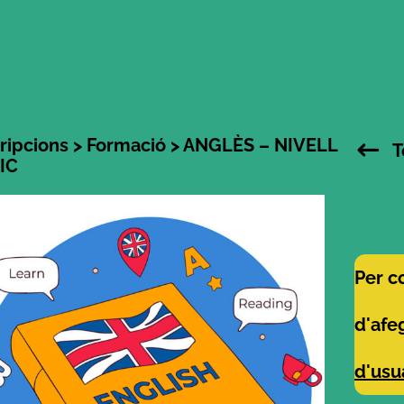
ripcions
>
Formació
> ANGLÈS – NIVELL
T
IC
Per c
d'afe
d'usu