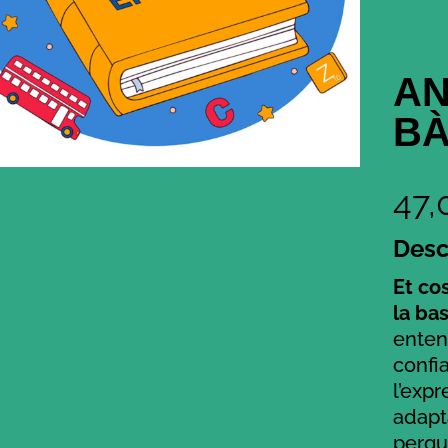
AN
BÀ
47
Desc
Et cos
la ba
enten
confia
l’expr
adapt
perqu