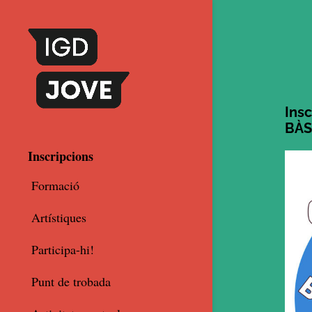
Insc
BÀS
Inscripcions
Formació
Artístiques
Participa-hi!
Punt de trobada