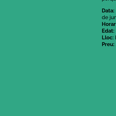
Data:
de ju
Horari
Edat:
Lloc:
Preu: