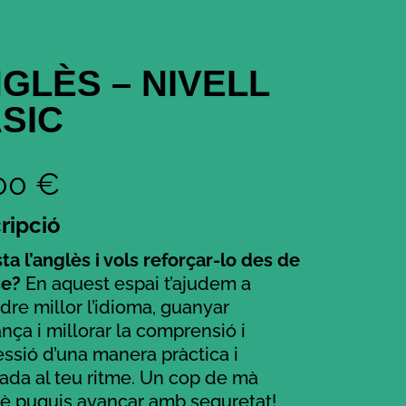
GLÈS – NIVELL
SIC
,00
€
ripció
ta l’anglès i vols reforçar-lo des de
se?
En aquest espai t’ajudem a
dre millor l’idioma, guanyar
nça i millorar la comprensió i
essió d’una manera pràctica i
ada al teu ritme. Un cop de mà
è puguis avançar amb seguretat!