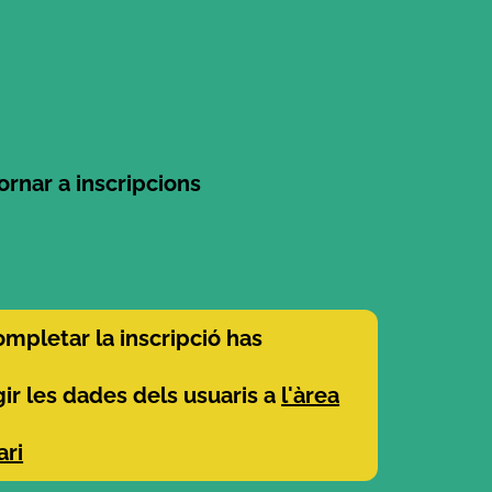
ornar a inscripcions
ompletar la inscripció has
gir les dades dels usuaris a
l'àrea
ari