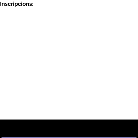
Inscripcions:
omple aquest formulari